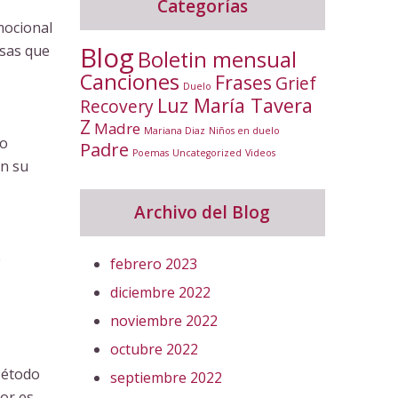
Categorías
mocional
Blog
osas que
Boletin mensual
Canciones
Frases
Grief
Duelo
Luz María Tavera
Recovery
Z
Madre
Mariana Diaz
Niños en duelo
do
Padre
Poemas
Uncategorized
Videos
en su
Archivo del Blog
e
febrero 2023
diciembre 2022
noviembre 2022
octubre 2022
Método
septiembre 2022
or es