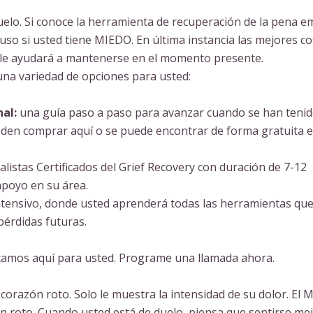
duelo. Si conoce la herramienta de recuperación de la pena e
uso si usted tiene MIEDO. En última instancia las mejores c
e le ayudará a mantenerse en el momento presente.
una variedad de opciones para usted:
al:
una guía paso a paso para avanzar cuando se han teni
ueden comprar aquí o se puede encontrar de forma gratuita 
listas Certificados del Grief Recovery con duración de 7-12
poyo en su área.
ntensivo, donde usted aprenderá todas las herramientas qu
pérdidas futuras.
stamos aquí para usted. Programe una llamada ahora.
orazón roto. Solo le muestra la intensidad de su dolor. El 
n roto. Cuando usted está de duelo, piensa que sentirse mej