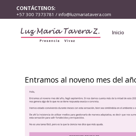
CONTÁCTENOS:
+57 300 7373781 / info@luzmariatavera.com
Inicio
Entramos al noveno mes del año