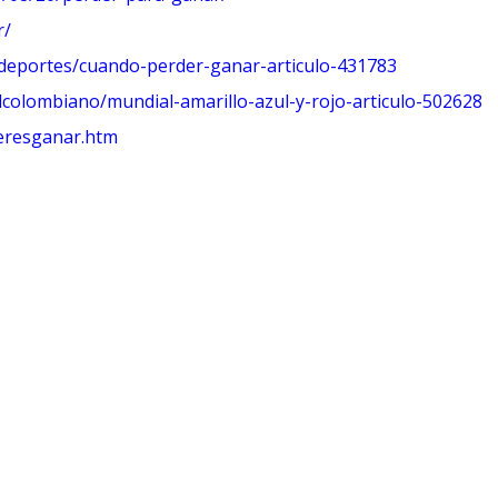
r/
deportes/cuando-
perder-ganar-articulo-431783
lcolombiano/
mundial-amarillo-azul-y-rojo-
articulo-502628
eresganar.htm