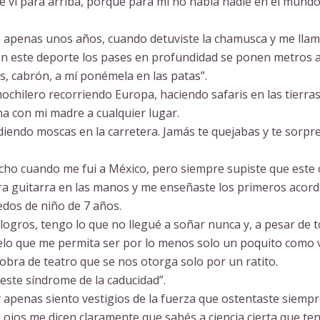
te vi para arriba, porque para mí no había nadie en el mund
ce apenas unos años, cuando detuviste la chamusca y me llam
e en este deporte los pases en profundidad se ponen metros 
s, cabrón, a mí ponémela en las patas”.
ochilero recorriendo Europa, haciendo safaris en las tierra
na con mi madre a cualquier lugar.
diendo moscas en la carretera. Jamás te quejabas y te sorpr
cho cuando me fui a México, pero siempre supiste que este o
era guitarra en las manos y me enseñaste los primeros acor
dos de niño de 7 años.
 logros, tengo lo que no llegué a soñar nunca y, a pesar de 
ielo que me permita ser por lo menos solo un poquito como 
a obra de teatro que se nos otorga solo por un ratito.
este síndrome de la caducidad”.
apenas siento vestigios de la fuerza que ostentaste siempr
s ojos me dicen claramente que sabés a ciencia cierta que te