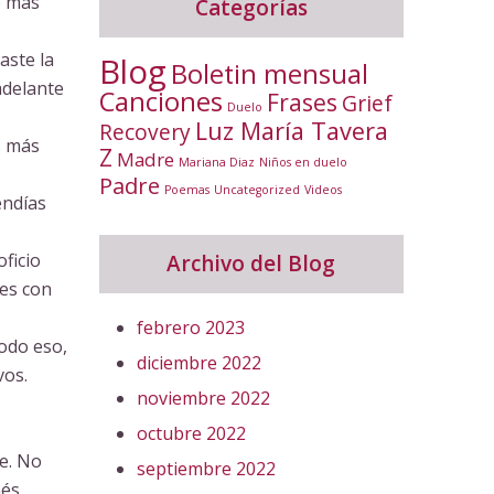
o más
Categorías
aste la
Blog
Boletin mensual
adelante
Canciones
Frases
Grief
Duelo
Luz María Tavera
Recovery
s más
Z
Madre
Mariana Diaz
Niños en duelo
Padre
Poemas
Uncategorized
Videos
endías
ficio
Archivo del Blog
des con
febrero 2023
todo eso,
diciembre 2022
vos.
noviembre 2022
octubre 2022
e. No
septiembre 2022
nés