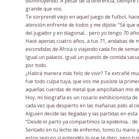
disminuyendo. A pesar de la diferencia, siempre 
grande que vos.
Te sorprendí viejo en aquel juego de futbol, ha
atención enfrente de todos y me dijiste: “Sé qu
del jugador y en diagonal… pero yo tengo 70 año
Hace apenas cuatro años, a tus 71, andabas de m
escondidas de África o viajando cada fin de sema
Igual un palacio, igual un puesto de comida sacu
por todo.
¿Habrá manera más feliz de vivir? Te extrañé mu
fue todo culpa tuya, que vos me pusiste la prim
aquellas cuerdas de metal que ampollaban mis de
Hoy, mi biografía es un rosario exhibicionista de
cada vez que despierto en las mañanas pido al c
Alguien decide las llegadas y las partidas en est
“Desde el parto ya compartimos la epidemia… de 
Sentado en tu lecho de enfermo, tomo tu mano y 
estoy seguro si entendés lo que te digo, pero tu