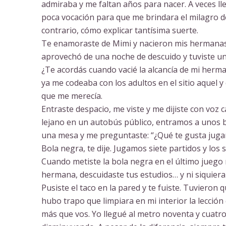
admiraba y me faltan años para nacer. A veces l
poca vocación para que me brindara el milagro de
contrario, cómo explicar tantísima suerte.
Te enamoraste de Mimi y nacieron mis hermanas, 
aprovechó de una noche de descuido y tuviste un
¿Te acordás cuando vacié la alcancía de mi herma
ya me codeaba con los adultos en el sitio aquel y
que me merecía.
Entraste despacio, me viste y me dijiste con voz 
lejano en un autobús público, entramos a unos bi
una mesa y me preguntaste: “¿Qué te gusta jugar
Bola negra, te dije. Jugamos siete partidos y los s
Cuando metiste la bola negra en el último juego m
hermana, descuidaste tus estudios… y ni siquiera
Pusiste el taco en la pared y te fuiste. Tuvieron
hubo trapo que limpiara en mi interior la lecció
más que vos. Yo llegué al metro noventa y cuatro