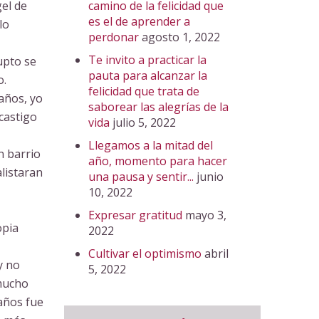
el de
camino de la felicidad que
es el de aprender a
lo
perdonar
agosto 1, 2022
Te invito a practicar la
upto se
pauta para alcanzar la
o.
felicidad que trata de
años, yo
saborear las alegrías de la
 castigo
vida
julio 5, 2022
Llegamos a la mitad del
n barrio
año, momento para hacer
listaran
una pausa y sentir...
junio
10, 2022
Expresar gratitud
mayo 3,
opia
2022
Cultivar el optimismo
abril
y no
5, 2022
 mucho
 años fue