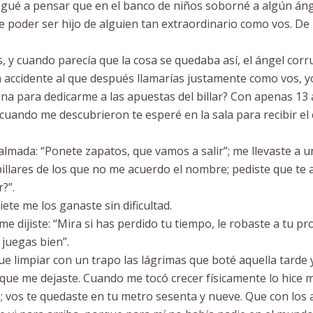
legué a pensar que en el banco de niños soborné a algún áng
 poder ser hijo de alguien tan extraordinario como vos. De 
y cuando parecía que la cosa se quedaba así, el ángel corr
 accidente al que después llamarías justamente como vos, y
na para dedicarme a las apuestas del billar? Con apenas 13 
 cuando me descubrieron te esperé en la sala para recibir el
calmada: “Ponete zapatos, que vamos a salir”; me llevaste a u
llares de los que no me acuerdo el nombre; pediste que te a
?”.
iete me los ganaste sin dificultad.
e dijiste: “Mira si has perdido tu tiempo, le robaste a tu pr
 juegas bien”.
 que limpiar con un trapo las lágrimas que boté aquella tarde 
n que me dejaste. Cuando me tocó crecer físicamente lo hice
; vos te quedaste en tu metro sesenta y nueve. Que con los