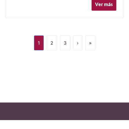
Ver más
1
2
3
›
»