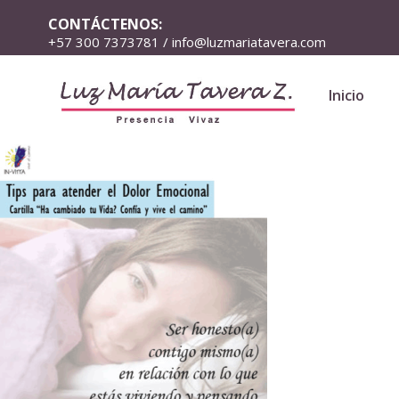
CONTÁCTENOS:
+57 300 7373781 / info@luzmariatavera.com
Inicio