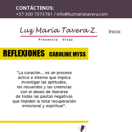
CONTÁCTENOS:
+57 300 7373781 / info@luzmariatavera.com
Inicio