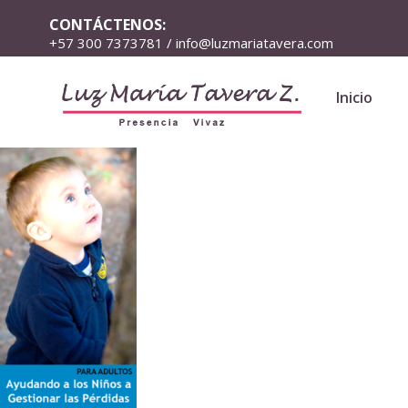
CONTÁCTENOS:
+57 300 7373781 / info@luzmariatavera.com
Inicio