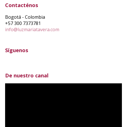
Contacténos
Bogotá - Colombia
+57 300 7373781
info@luzmariatavera.com
Síguenos
De nuestro canal