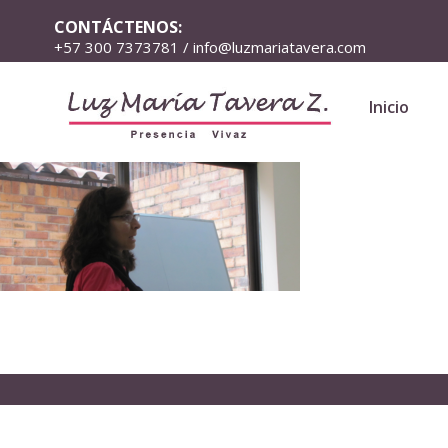
CONTÁCTENOS:
+57 300 7373781 / info@luzmariatavera.com
Inicio