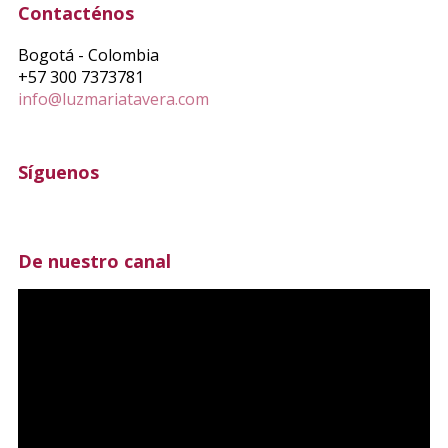
Contacténos
Bogotá - Colombia
+57 300 7373781
info@luzmariatavera.com
Síguenos
De nuestro canal