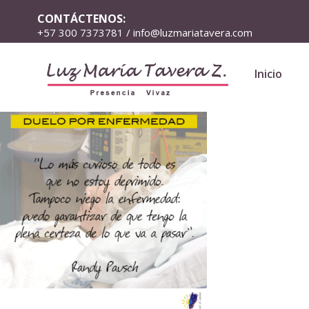
CONTÁCTENOS:
+57 300 7373781 / info@luzmariatavera.com
Inicio