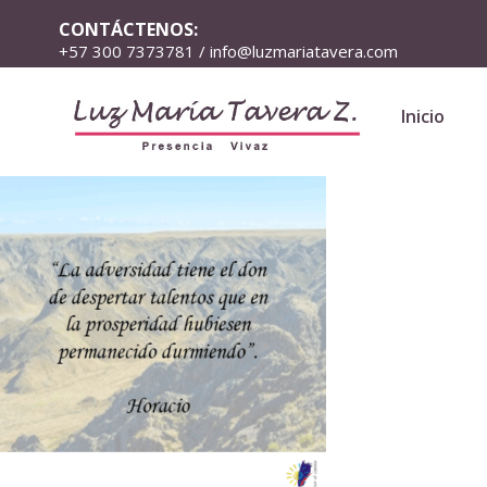
CONTÁCTENOS:
+57 300 7373781 / info@luzmariatavera.com
Inicio