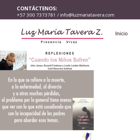
CONTÁCTENOS:
+57 300 7373781 / info@luzmariatavera.com
Inicio