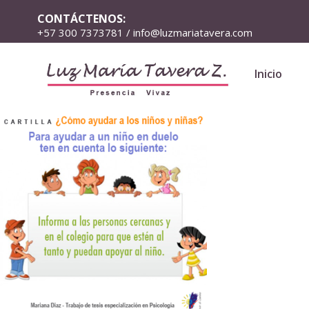
CONTÁCTENOS:
+57 300 7373781 / info@luzmariatavera.com
Inicio