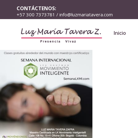
CONTÁCTENOS:
+57 300 7373781 / info@luzmariatavera.com
Inicio