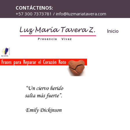
CONTÁCTENOS:
+57 300 7373781 / info@luzmariatavera.com
Inicio