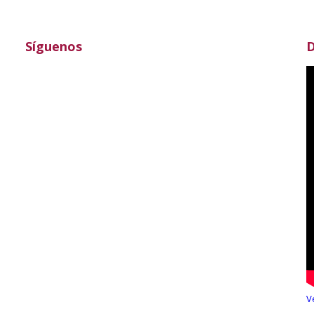
Síguenos
D
V