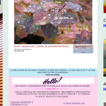
C
H
A
H