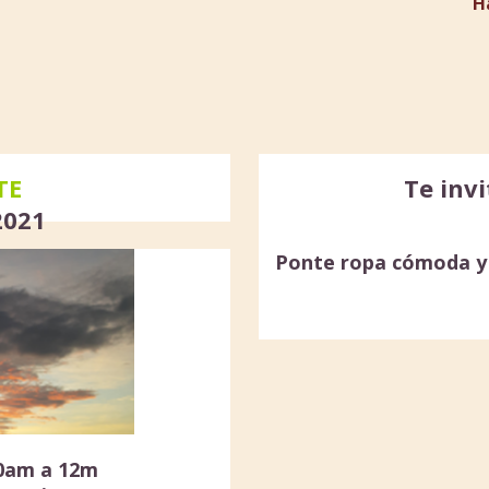
H
TE
Te invi
2021
Ponte ropa cómoda y 
0am a 12m