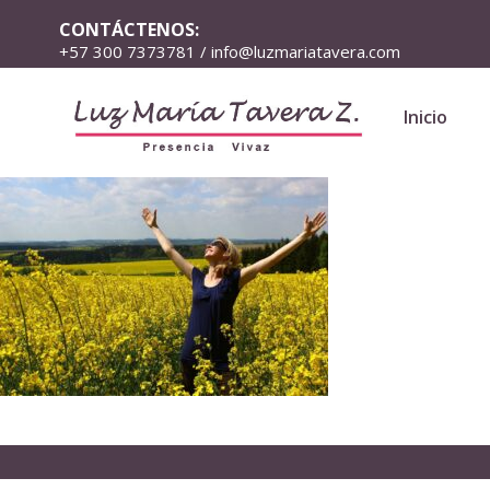
CONTÁCTENOS:
+57 300 7373781 / info@luzmariatavera.com
Inicio