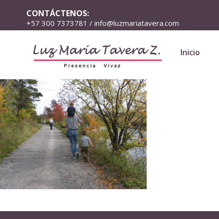
CONTÁCTENOS:
+57 300 7373781 / info@luzmariatavera.com
Inicio