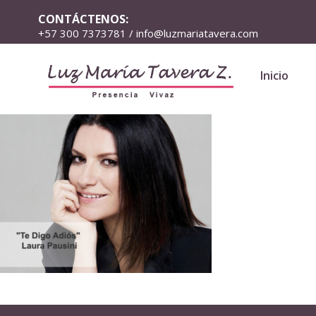
CONTÁCTENOS:
+57 300 7373781 / info@luzmariatavera.com
Inicio