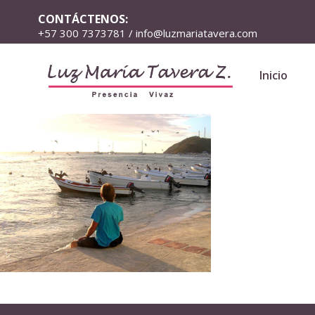
CONTÁCTENOS:
+57 300 7373781 / info@luzmariatavera.com
Inicio